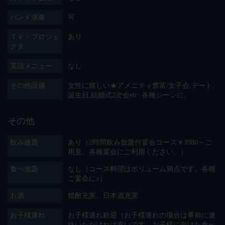
バンド演奏
可
ＴＶ・プロジェ
あり
クタ
英語メニュー
なし
その他設備
女性に嬉しい★アメニティ豊富/女子会,デート,
誕生日,結婚式2次会etc..各種シーンに。
その他
飲み放題
あり（2時間飲み放題付宴会コース￥3980～ご
用意。各種宴会にご利用ください。）
食べ放題
なし（コース料理はボリューム満点です。各種
ご宴会に♪）
お酒
焼酎充実、日本酒充実
お子様連れ
お子様連れ歓迎（お子様連れの場合は事前に連
絡いただければ幸いです、お子様に向けた食べ