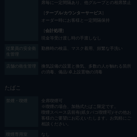
席毎に一定間隔あり
他グループとの相席禁止
[
テーブル/カウンターサービス
]
オーダー時にお客様と一定間隔保持
[
会計処理
]
現金等受け渡し時の手渡しなし
従業員の安全衛
勤務時の検温
マスク着用
頻繁な手洗い
生管理
店舗の衛生管理
換気設備の設置と換気
多数の人が触れる箇所
の消毒
備品/卓上設置物の消毒
たばこ
禁煙・喫煙
全席喫煙可
※喫煙の場合、加熱式たばこ限定です。
喫煙スペース店前有(紙タバコ喫煙可)/その他お
客様のご要望にお応えいたします。お気軽にご
相談ください。
喫煙専用室
なし