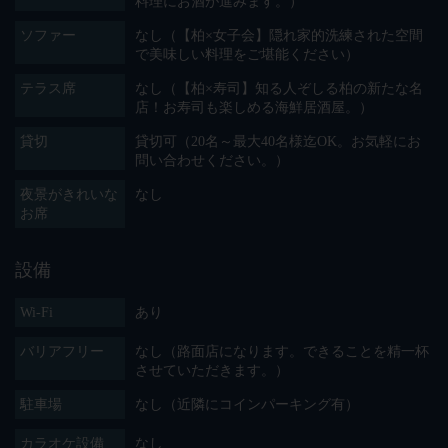
料理にお酒が進みます。）
ソファー
なし（【柏×女子会】隠れ家的洗練された空間
で美味しい料理をご堪能ください）
テラス席
なし（【柏×寿司】知る人ぞしる柏の新たな名
店！お寿司も楽しめる海鮮居酒屋。）
貸切
貸切可（20名～最大40名様迄OK。お気軽にお
問い合わせください。）
夜景がきれいな
なし
お席
設備
Wi-Fi
あり
バリアフリー
なし（路面店になります。できることを精一杯
させていただきます。）
駐車場
なし（近隣にコインパーキング有）
カラオケ設備
なし