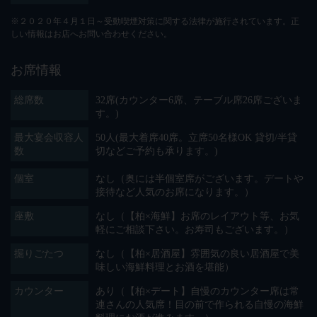
※２０２０年４月１日～受動喫煙対策に関する法律が施行されています。正
しい情報はお店へお問い合わせください。
お席情報
総席数
32席(カウンター6席、テーブル席26席ございま
す。)
最大宴会収容人
50人(最大着席40席。立席50名様OK 貸切/半貸
数
切などご予約も承ります。)
個室
なし（奥には半個室席がございます。デートや
接待など人気のお席になります。）
座敷
なし（【柏×海鮮】お席のレイアウト等、お気
軽にご相談下さい。お寿司もございます。）
掘りごたつ
なし（【柏×居酒屋】雰囲気の良い居酒屋で美
味しい海鮮料理とお酒を堪能）
カウンター
あり（【柏×デート】自慢のカウンター席は常
連さんの人気席！目の前で作られる自慢の海鮮