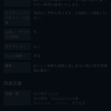
やすい料理も提供いたします。）
ウェディングパ
貸切のご予約も承ります。お気軽にご相談くだ
ーティー・二次
さい。
会
お祝い・サプラ
可
イズ対応
ライブショー
なし
ペット同伴
不可
備考
おいしい海鮮を気軽に楽しめる☆柏にNEW居酒
屋が誕生!!
関連店舗
店舗一覧
魚の秀彩 はなれ
魚の秀彩 流山おおたかの森
サカナバル コラーレ 北千住店