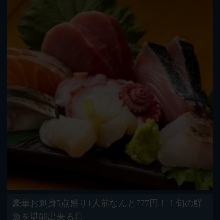
豪華お刺身5点盛り1人前なんと777円！！旬の鮮
魚を堪能出来る◎