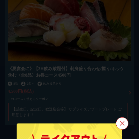
《夏宴会に》【2H飲み放題付】刺身盛り合わせ/握り/ホッケ
含む〈全8品〉お得コース4500円
8品
2名
～
飲み放題あり
4,500円
(税込)
このコースで使えるクーポン
【誕生日、記念日、歓送迎会等】 サプライズデザートプレート ご
用意します！！
この店舗情報をシェアする