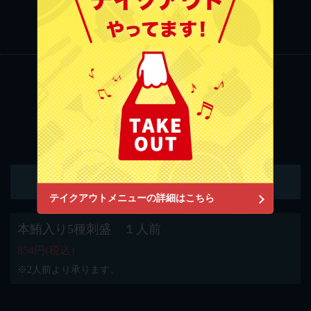
もっと見る
(6)
さかなの秀彩 柏本店
千葉県柏市柏３-3-17 サザナミビル1F
https://syusai-kashiwa.owst.jp/
料理
お店情報をコピー
当店名物
閉じる
テイクアウトメニューの詳細はこちら
本鮪入り5種刺盛 １人前
854円
(税込)
※2人前より承ります。