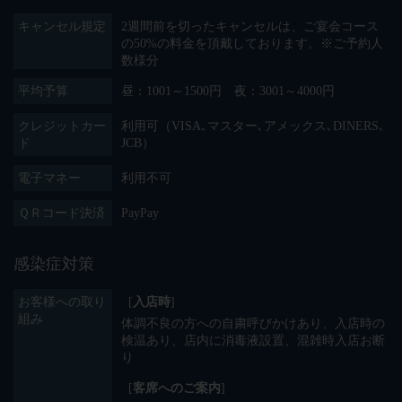
キャンセル規定
2週間前を切ったキャンセルは、ご宴会コース
の50%の料金を頂戴しております。※ご予約人
数様分
平均予算
昼：1001～1500円 夜：3001～4000円
クレジットカー
利用可（VISA､マスター､アメックス､DINERS､
ド
JCB）
電子マネー
利用不可
ＱＲコード決済
PayPay
感染症対策
お客様への取り
[
入店時
]
組み
体調不良の方への自粛呼びかけあり
入店時の
検温あり
店内に消毒液設置
混雑時入店お断
り
[
客席へのご案内
]