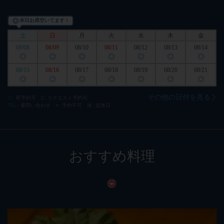
◎
本日お席空いてます！
土
日
月
火
水
木
金
08/08
08/09
08/10
08/11
08/12
08/13
08/14
◎
◎
◎
◎
◎
◎
◎
08/15
08/16
08/17
08/18
08/19
08/20
08/21
◎
◎
◎
◎
◎
◎
◎
その他の日付を見る
◎
即予約可
□
リクエスト予約可
TEL
要問い合わせ
×
予約不可
休
定休日
おすすめ料理