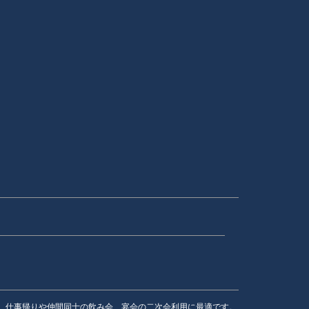
。仕事帰りや仲間同士の飲み会、宴会の二次会利用に最適です。