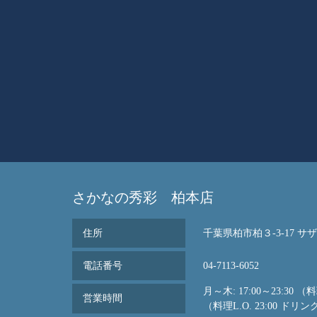
さかなの秀彩 柏本店
住所
千葉県柏市柏３-3-17 サ
電話番号
04-7113-6052
月～木: 17:00～23:30 （料
営業時間
（料理L.O. 23:00 ドリンクL.