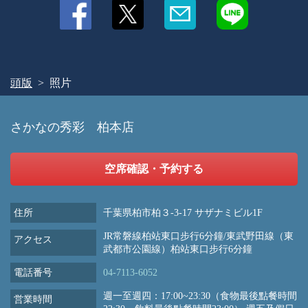
頭版
照片
さかなの秀彩 柏本店
空席確認・予約する
住所
千葉県柏市柏３-3-17 サザナミビル1F
JR常磐線柏站東口步行6分鐘/東武野田線（東
アクセス
武都市公園線）柏站東口步行6分鐘
電話番号
04-7113-6052
週一至週四：17:00~23:30（食物最後點餐時間
営業時間