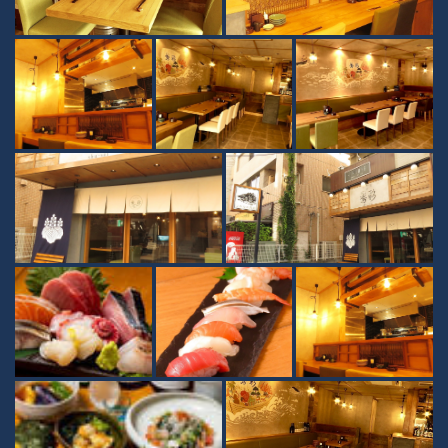
この店舗情報をシェアする
照片 | さかなの秀彩 柏本店
千葉県柏市柏３-3-17 サザナミビル1F
https://syusai-kashiwa.owst.jp/gallery
お店情報をコピー
閉じる