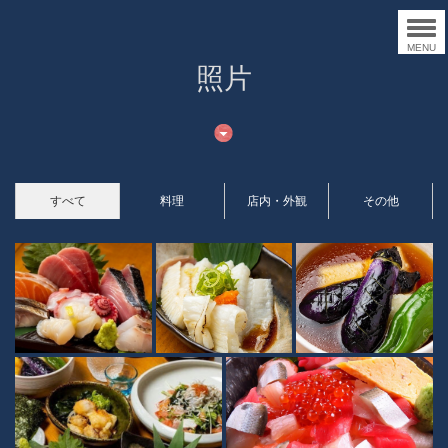
MENU
照片
すべて
料理
店内・外観
その他