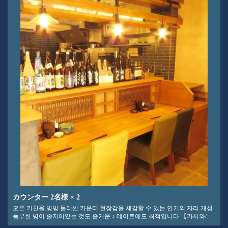
この店舗情報をシェアする
좌석 | さかなの秀彩 柏本店
千葉県柏市柏３-3-17 サザナミビル1F
https://syusai-kashiwa.owst.jp/seats
お店情報をコピー
カウンター
2名様
× 2
오픈 키친을 빙빙 둘러싼 카운터.현장감을 체감할 수 있는 인기의 자리.개성
풍부한 병이 줄지어있는 것도 즐거운 ♪ 데이트에도 최적입니다.【카시와/카
閉じる
시와역/해물/생선/이자카야/스시/음료 무제한/생일/데이트/접대/연회/송년회/