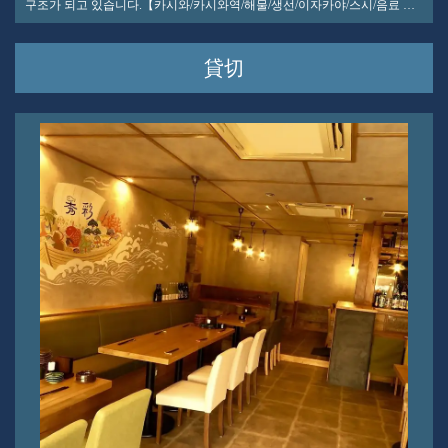
구조가 되고 있습니다.【카시와/카시와역/해물/생선/이자카야/스시/음료 무
제한/생일/데이트/접대/연회/송년회/신년회]
貸切