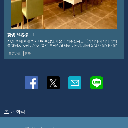
貸切
20名様
× 1
20명~최대 40분까지 OK.부담없이 문의 해주십시오.【카시와/카시와역/해
물/생선/이자카야/스시/음료 무제한/생일/데이트/접대/연회/송년회/신년회]
着席のみ
禁煙
톱
좌석