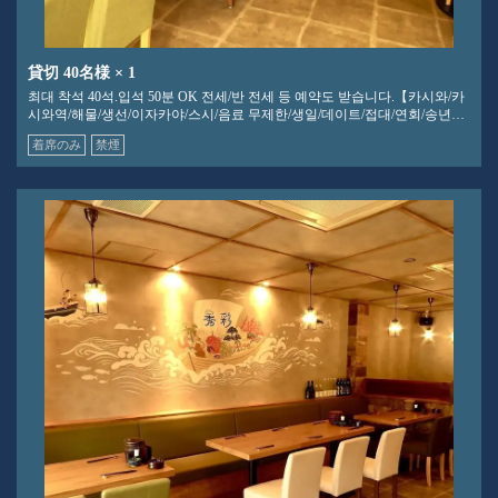
貸切
40名様
× 1
최대 착석 40석.입석 50분 OK 전세/반 전세 등 예약도 받습니다.【카시와/카
시와역/해물/생선/이자카야/스시/음료 무제한/생일/데이트/접대/연회/송년회/
신년회]
着席のみ
禁煙