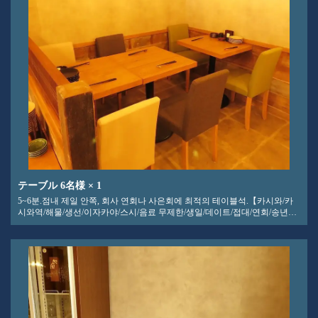
テーブル
6名様
× 1
5~6분.점내 제일 안쪽, 회사 연회나 사은회에 최적의 테이블석.【카시와/카
시와역/해물/생선/이자카야/스시/음료 무제한/생일/데이트/접대/연회/송년회/
신년회]