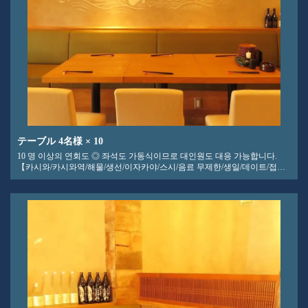
テーブル
4名様
× 10
10 명 이상의 연회도 ◎ 좌석도 가동식이므로 대인원도 대응 가능합니다.
【카시와/카시와역/해물/생선/이자카야/스시/음료 무제한/생일/데이트/접대/
연회/송년회/신년회]