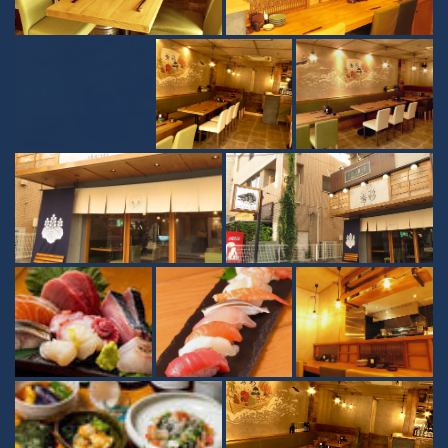
この店舗情報をシェアする
PHOTO | さかなの秀彩 柏本店
千葉県柏市柏３-3-17 サザナミビル1F
https://syusai-kashiwa.owst.jp/gallery
お店情報をコピー
閉じる