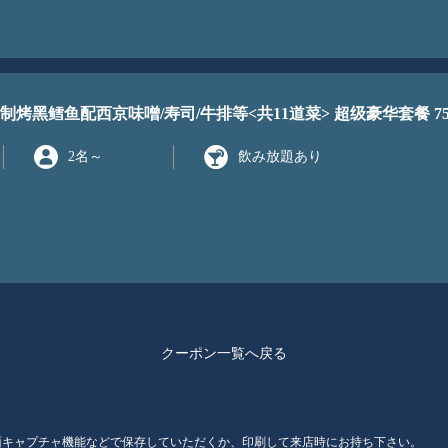
烤黑鳕鱼配西京味噌/寿司/牛排等<共11道菜> 超级豪华套餐 75
2名
～
飲み放題あり
クーポン一覧へ戻る
面キャプチャ機能などで保存していただくか、印刷して来店時にお持ち下さい。