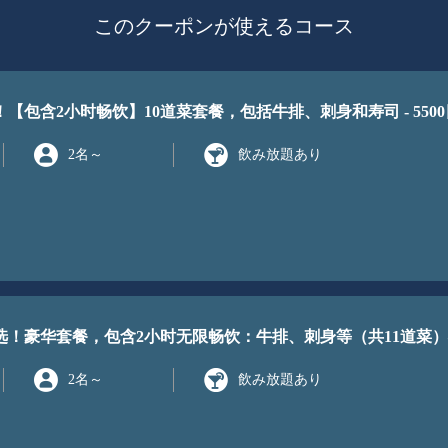
このクーポンが使えるコース
【包含2小时畅饮】10道菜套餐，包括牛排、刺身和寿司 - 550
2名
～
飲み放題あり
！豪华套餐，包含2小时无限畅饮：牛排、刺身等（共11道菜）—
2名
～
飲み放題あり