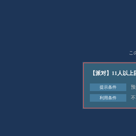
こ
【派对】11人以
预
提示条件
不
利用条件